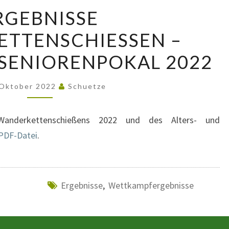
ERGEBNISSE
RGEBNISSE
WANDERKETTENSCHIESSEN –
TENSCHIESSEN – A
A
LTERS- U
SENIORENPOKAL 2022
ND S
ENIORENPOKAL 2
 Oktober 2022
Schuetze
022
Wanderkettenschießens 2022 und des Alters- und
 PDF-Datei
.
Ergebnisse
,
Wettkampfergebnisse