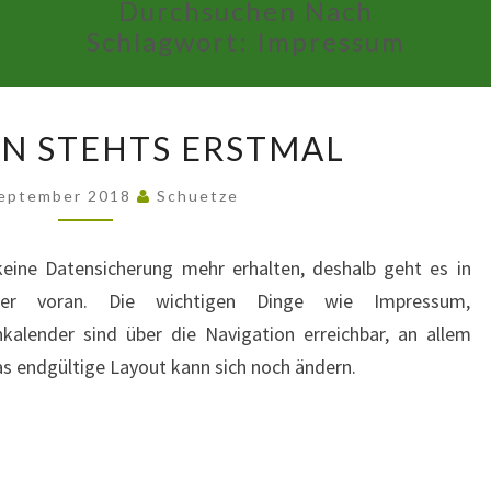
Durchsuchen Nach
Schlagwort:
Impressum
IM
N STEHTS ERSTMAL
GROBEN
STEHTS
September 2018
Schuetze
ERSTMAL
 keine Datensicherung mehr erhalten, deshalb geht es in
er voran. Die wichtigen Dinge wie Impressum,
alender sind über die Navigation erreichbar, an allem
as endgültige Layout kann sich noch ändern.